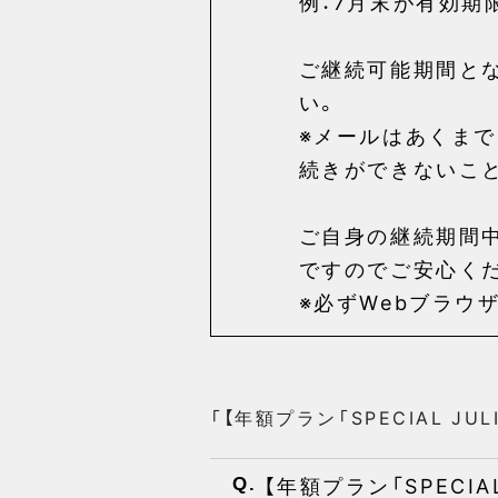
例：7月末が有効期
ご継続可能期間と
い。
※メールはあくま
続きができないこ
ご自身の継続期間
ですのでご安心く
※必ずWebブラウザ
「【年額プラン「SPECIAL J
【年額プラン「SPECI
Q.