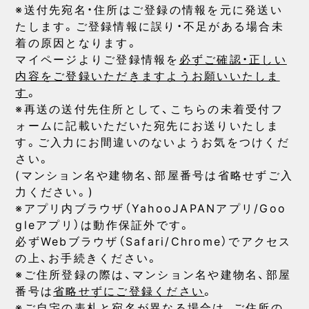
※送付先宛名・住所はご登録の情報を元に発送い
たします。ご登録情報に誤り・不足がある場合未
着の原因となります。
マイページよりご登録情報を
必ずご確認・正しい
内容をご登録いただきますようお願いいたしま
す
。
※再送の送付先住所として、こちらの未着受付フ
ォームに記載いただいた宛先にお送りいたしま
す。ご入力にお間違いのないようお気をつけくだ
さい。
(マンション名や建物名、部屋番号は省略せずご入
力ください。)
※アプリ内ブラウザ（YahooJAPANアプリ/Goo
gleアプリ）は動作保証外です。
必ずWebブラウザ（Safari/Chrome）でアクセス
の上、お手続きください。
※ご住所登録の際は、マンション名や建物名、部屋
番号は
省略せずにご登録ください
。
※ご自宅の表札と宛名が異なる場合は、ご住所の