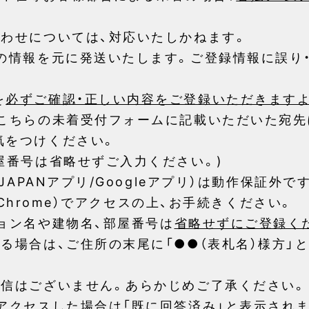
合わせについては、対応いたしかねます。
録の情報を元に発送いたします。ご登録情報に誤り
を
必ずご確認・正しい内容をご登録いただきます
、こちらの未着受付フォームに記載いただいた宛先
気をつけください。
屋番号は省略せずご入力ください。)
JAPANアプリ/Googleアプリ）は動作保証外で
i/Chrome）でアクセスの上、お手続きください。
ョン名や建物名、部屋番号は
省略せずにご登録く
る場合は、ご住所の末尾に「●●（表札名）様方」
配信はございません。あらかじめご了承ください。
アクセスした場合は「既に回答済み」と表示されま